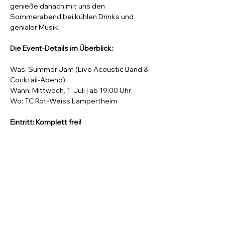
genieße danach mit uns den 
Sommerabend bei kühlen Drinks und 
genialer Musik!
Die Event-Details im Überblick:
Was: Summer Jam (Live Acoustic Band & 
Cocktail-Abend)
Wann: Mittwoch, 1. Juli | ab 19:00 Uhr
Wo: TC Rot-Weiss Lampertheim
Eintritt: Komplett frei!
Jeder ist willkommen!
 Der Summer Jam 
ist die perfekte Gelegenheit, abseits des 
Platzes ganz ungezwungen ins Gespräch 
zu kommen, neue Kontakte zu knüpfen 
und den Vereinsgeist aufleben zu lassen. 
Bring also gerne deine Familie, Partner 
und Freunde mit!