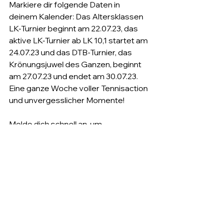
Markiere dir folgende Daten in 
deinem Kalender: Das Altersklassen 
LK-Turnier beginnt am 22.07.23, das 
aktive LK-Turnier ab LK 10,1 startet am 
24.07.23 und das DTB-Turnier, das 
Krönungsjuwel des Ganzen, beginnt 
am 27.07.23 und endet am 30.07.23. 
Eine ganze Woche voller Tennisaction 
und unvergesslicher Momente!
Melde dich schnell an, um 
sicherzustellen, dass du einen Platz in 
diesem Event hast. Die Teilnahme am 
DTB-Turnier erfolgt über deine LK/ 
Ranglistenstärke, während für das LK-
Turnier ab LK 10,1 und das Senioren 
LK-Turnier ab LK 1 keine weiteren 
Voraussetzungen erforderlich sind.