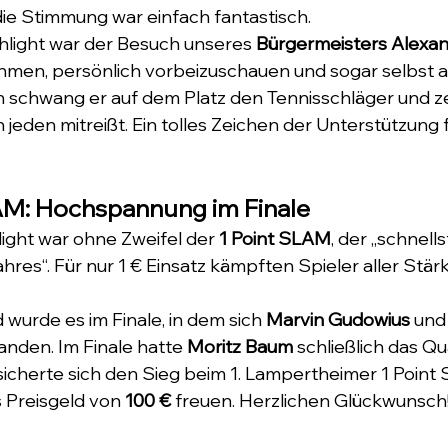
die Stimmung war einfach fantastisch.
hlight war der Besuch unseres 
Bürgermeisters Alexan
nehmen, persönlich vorbeizuschauen und sogar selbst ak
an schwang er auf dem Platz den Tennisschläger und ze
 jeden mitreißt. Ein tolles Zeichen der Unterstützung 
LAM: Hochspannung im Finale
light war ohne Zweifel der 
1 Point SLAM
, der „schnells
es“. Für nur 1 € Einsatz kämpften Spieler aller Stär
urde es im Finale, in dem sich 
Marvin Gudowius
 und
nden. Im Finale hatte 
Moritz Baum
 schließlich das Q
r sicherte sich den Sieg beim 1. Lampertheimer 1 Poin
s Preisgeld von 
100 €
 freuen. Herzlichen Glückwunsch