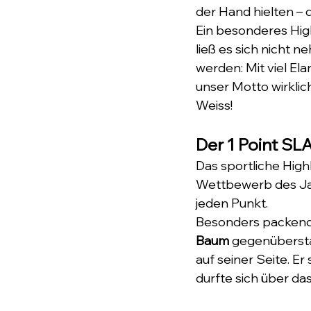
der Hand hielten – 
Ein besonderes Hig
ließ es sich nicht 
werden: Mit viel El
unser Motto wirklich
Weiss!
Der 1 Point S
Das sportliche High
Wettbewerb des Jahr
jeden Punkt.
Besonders packend w
Baum
 gegenübersta
auf seiner Seite. E
durfte sich über da