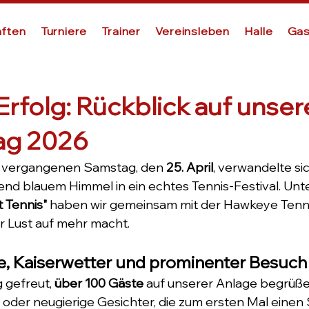
ften
Turniere
Trainer
Vereinsleben
Halle
Gas
 Erfolg: Rückblick auf unse
ag 2026
m vergangenen Samstag, den 
25. April
, verwandelte si
end blauem Himmel in ein echtes Tennis-Festival. Un
 Tennis"
 haben wir gemeinsam mit der Hawkeye Tenn
er Lust auf mehr macht.
, Kaiserwetter und prominenter Besuch
 gefreut, 
über 100 Gäste
 auf unserer Anlage begrüße
 oder neugierige Gesichter, die zum ersten Mal einen 