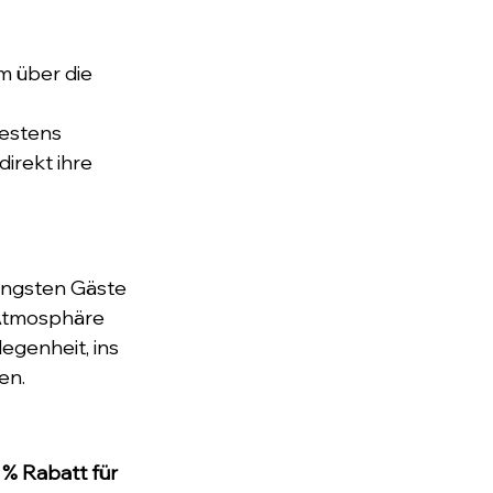
m über die 
estens 
irekt ihre 
üngsten Gäste 
Atmosphäre 
egenheit, ins 
en.
 % Rabatt für 