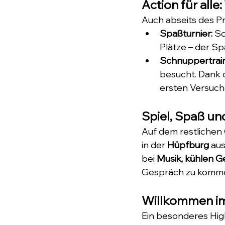
Action für alle:
Auch abseits des Pr
Spaßturnier:
 S
Plätze – der Sp
Schnuppertrain
besucht. Dank d
ersten Versuch
Spiel, Spaß und
Auf dem restlichen 
in der 
Hüpfburg
 au
bei 
Musik, kühlen 
Gespräch zu komme
Willkommen im
Ein besonderes High