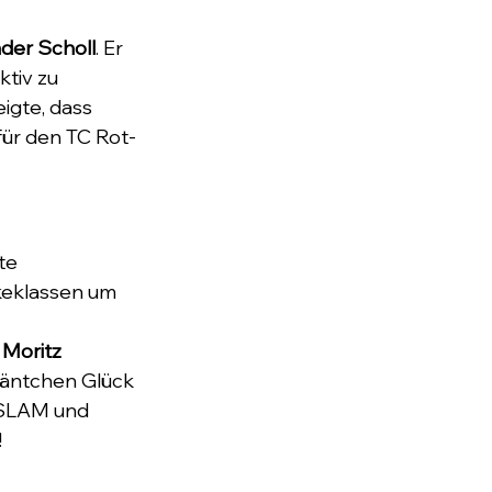
der Scholl
. Er 
tiv zu 
igte, dass 
für den TC Rot-
te 
keklassen um 
 
Moritz 
uäntchen Glück 
t SLAM und 
!