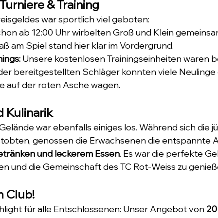
 Turniere & Training
eisgeldes war sportlich viel geboten:
chon ab 12:00 Uhr wirbelten Groß und Klein gemeinsa
aß am Spiel stand hier klar im Vordergrund.
ings:
 Unsere kostenlosen Trainingseinheiten waren b
er bereitgestellten Schläger konnten viele Neulinge d
e auf der roten Asche wagen.
 Kulinarik
Gelände war ebenfalls einiges los. Während sich die j
stobten, genossen die Erwachsenen die entspannte 
Getränken und leckerem Essen
. Es war die perfekte Gel
n und die Gemeinschaft des TC Rot-Weiss zu genieß
 Club!
light für alle Entschlossenen: Unser Angebot von 
20