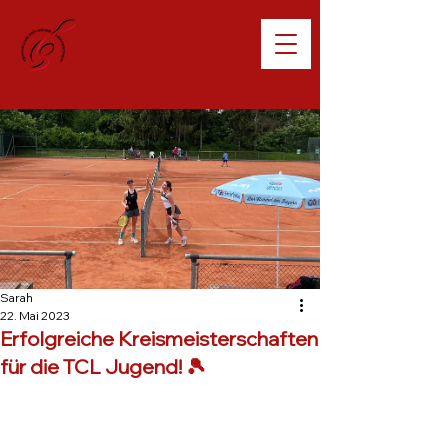
Willkommen beim
TC Lampertheim
Sarah
22. Mai 2023
Erfolgreiche Kreismeisterschaften
für die TCL Jugend! 🎾