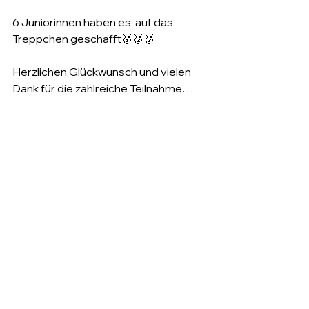
6 Juniorinnen haben es  auf das 
Treppchen geschafft🥇🥈🥉
Herzlichen Glückwunsch und vielen 
Dank für die zahlreiche Teilnahme…
Wir sind stolz auf euch 🤩
Alle Ergebnisse  
https://spieler.tennis.de/web/guest/t
urniersuche?tournamentId=556790
Alle ansehen
Aktuelle Beiträge