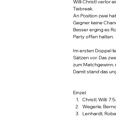
Willi Christl verlo
Tiebreak. 
An Position zwei ha
Gegner keine Chance
Besser erging es Ro
Party offen halten. 
Im ersten Doppel li
Sätzen vor. Das zw
zum Matchgewinn, 
Damit stand das ung
Einzel:
Christl, Willi: 7:
Wegerle, Bernd:
Lenhardt, Rober