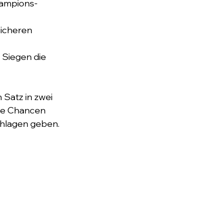
hampions-
icheren 
 Siegen die 
 Satz in zwei 
te Chancen 
hlagen geben. 