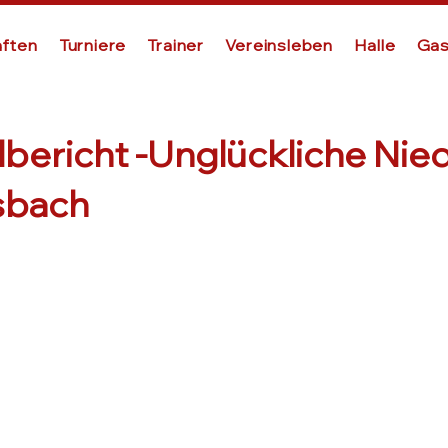
ften
Turniere
Trainer
Vereinsleben
Halle
Gas
3
lbericht -Unglückliche Nie
sbach