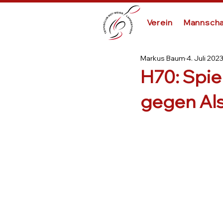
Verein
Mannscha
Markus Baum
4. Juli 202
H70: Spie
gegen Al