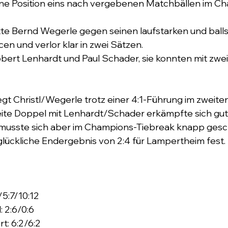
r eine Position eins nach vergebenen Matchbällen im C
tte Bernd Wegerle gegen seinen laufstarken und balls
n und verlor klar in zwei Sätzen. 
bert Lenhardt und Paul Schader, sie konnten mit zwei
egt Christl/Wegerle trotz einer 4:1-Führung im zweiten
eite Doppel mit Lenhardt/Schader erkämpfte sich gu
musste sich aber im Champions-Tiebreak knapp gesc
lückliche Endergebnis von 2:4 für Lampertheim fest.
5/5:7/10:12
 2:6/0:6
t: 6:2/6:2