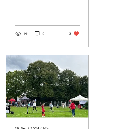
Wanderschaft. Die Route
führte von der
Totenkopfhütte zum
Hohe-Loog-Haus, wo
die...
141
0
3
29. Sept. 2024
∙
1
Min.