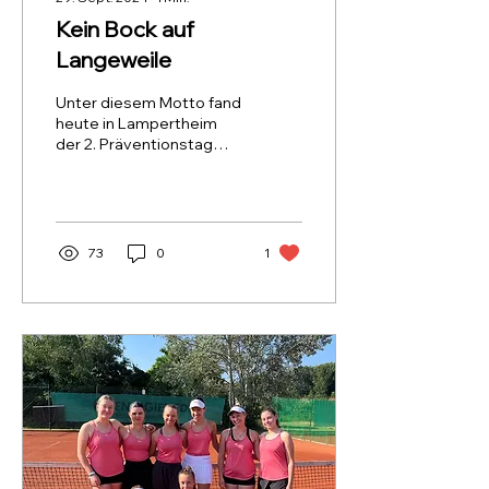
Kein Bock auf
Langeweile
Unter diesem Motto fand
heute in Lampertheim
der 2. Präventionstag
statt, der zahlreiche
Besucher aus der Region
anlockte. Inmitten der...
73
0
1