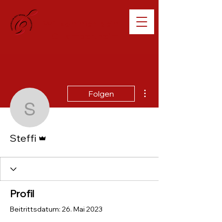
Willkommen beim
TC Lampertheim
Weitere Optionen
Folgen
Steffi
Administrator
Steffi
Profil
Beitrittsdatum: 26. Mai 2023