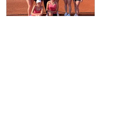
4. Juni 2023
∙
1
Min.
U 18 Juniorinnen 1 + 2
Am Samstag war
Heimspieltag für unsere
U18 I+II sowie die
gemischte U12 . Die U 18
Mädels der 1. Mannschaft
holten sich mit einem
5:1...
50
0
1
Mehr laden