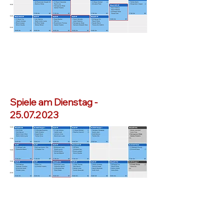
Spiele am Dienstag -
25.07.2023