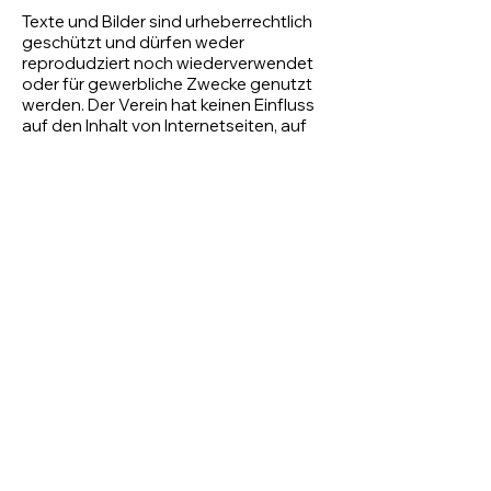
Texte und Bilder sind urheberrechtlich
geschützt und dürfen weder
reprodudziert noch wiederverwendet
oder für gewerbliche Zwecke genutzt
werden. Der Verein hat keinen Einfluss
auf den Inhalt von Internetseiten, auf
die durch Links verwiesen wird. Deshalb
distanziert er sich hiermit ausdrücklich
von all deren Inhalten und macht sich
nicht für sie verantwortlich.
TC Lampertheim
Am Sportfeld 16
68623 Lampertheim
Gaststätte:
+49 6206 4332
info@tc-lampertheim.de
Impressum
Datenschutz
AGB