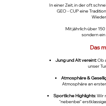
In einer Zeit, in der oft sc
GEO - CUP eine Tradition,
Wieder
Mit jährlich über 15
sondern ein
Das m
Jung und Alt vereint:
Ob a
unser Tur
Atmosphäre & Gesellig
Atmosphäre an erster 
Sportliche Highlights:
Wir 
"nebenbei" erstklassige