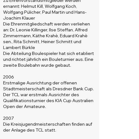
Zu Ehrenvorstandsmitglieder werden
ernannt: Helmut Kill, Wolfgang Koch,
Wolfgang Pülicher, Paul Martin und Hans-
Joachim Klauer
Die Ehrenmitgliedschaft werden verliehen
an: Dr. Leonie Killinger, Ilse Steffan, Alfred
Zimmermann, Käthe Krahè, Eduard Krahè
sen., Rita Schmitt, Heiner Schmitt und
Lambert Bürkle
Die Abteilung Boulespieler hat sich etabliert
und richtet jährlich ein Bouleturnier aus. Eine
zweite Boulebahn wurde gebaut.
2006
Erstmalige Ausrichtung der offenen
Stadtmeisterschaft als Dresdner Bank Cup.
Der TCL war erstmals Ausrichter des
Qualifikationsturnier des KIA Cup Australien
Open der Amateure.
2007
Die Kreisjugendmeisterschaften finden auf
der Anlage des TCL statt.