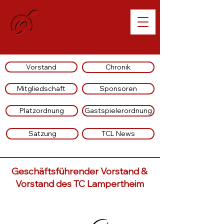
Willkommen beim
TC Lampertheim
Vorstand
Chronik
Mitgliedschaft
Sponsoren
Platzordnung
Gastspielerordnung
Satzung
TCL News
Geschäftsführender Vorstand &
Vorstand des TC Lampertheim