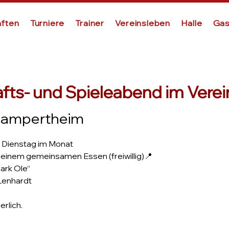
ften
Turniere
Trainer
Vereinsleben
Halle
Gas
afts- und Spieleabend im Vere
Lampertheim
 Dienstag im Monat
t einem gemeinsamen Essen (freiwillig)📍
ark Ole“
Lenhardt
rlich.