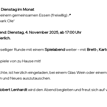
 Dienstag im Monat
t einem gemeinsamen Essen (freiwillig)📍
park Ole“
nd: Dienstag, 4. November 2025, ab 17:00 Uhr
rlich.
selliger Runde mit einem 
Spielabend
 weiter – mit 
Brett-, Kar
spiele von zu Hause mit!
chte, ist herzlich eingeladen, bei einem Glas Wein oder ein
en und Neues auszutauschen.
obert Lenhardt
 wird den Abend begleiten und freut sich auf v