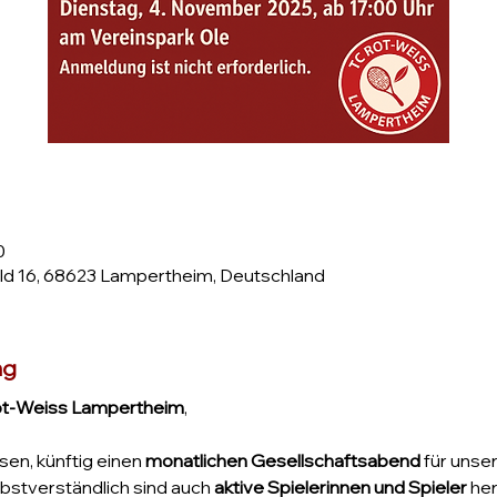
0
d 16, 68623 Lampertheim, Deutschland
ng
ot-Weiss Lampertheim
,
en, künftig einen 
monatlichen Gesellschaftsabend
 für unse
lbstverständlich sind auch 
aktive Spielerinnen und Spieler
 he