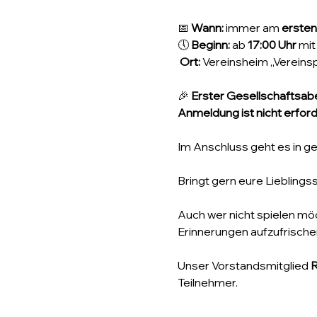
📅 
Wann:
 immer am 
ersten
🕔 
Beginn:
 ab 
17:00 Uhr
 mi
Ort:
 Vereinsheim „Vereins
🎉 
Erster Gesellschaftsabe
Anmeldung ist nicht erforde
Im Anschluss geht es in ge
Bringt gern eure Lieblings
Auch wer nicht spielen mö
Erinnerungen aufzufrisch
Unser Vorstandsmitglied 
R
Teilnehmer.