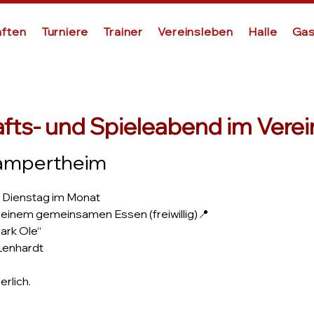
ften
Turniere
Trainer
Vereinsleben
Halle
Gas
afts- und Spieleabend im Vere
ampertheim
 Dienstag im Monat
t einem gemeinsamen Essen (freiwillig)📍
ark Ole“
Lenhardt
rlich.