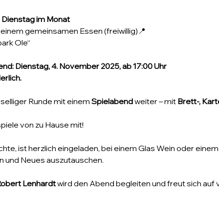
 Dienstag im Monat
t einem gemeinsamen Essen (freiwillig)📍
park Ole“
nd: Dienstag, 4. November 2025, ab 17:00 Uhr
rlich.
selliger Runde mit einem 
Spielabend
 weiter – mit 
Brett-, Kar
spiele von zu Hause mit!
chte, ist herzlich eingeladen, bei einem Glas Wein oder ein
en und Neues auszutauschen.
obert Lenhardt
 wird den Abend begleiten und freut sich auf v