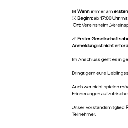
📅 
Wann:
 immer am 
ersten
🕔 
Beginn:
 ab 
17:00 Uhr
 mi
Ort:
 Vereinsheim „Vereins
🎉 
Erster Gesellschaftsabe
Anmeldung ist nicht erforde
Im Anschluss geht es in ge
Bringt gern eure Lieblings
Auch wer nicht spielen mö
Erinnerungen aufzufrisch
Unser Vorstandsmitglied 
R
Teilnehmer.