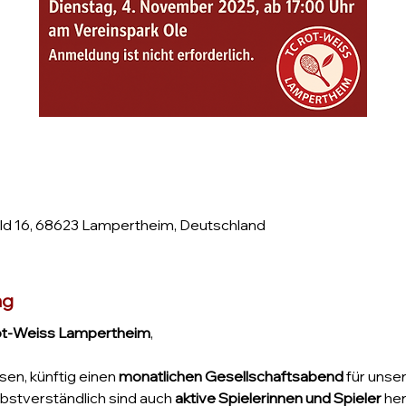
d 16, 68623 Lampertheim, Deutschland
ng
ot-Weiss Lampertheim
,
en, künftig einen 
monatlichen Gesellschaftsabend
 für unse
lbstverständlich sind auch 
aktive Spielerinnen und Spieler
 he