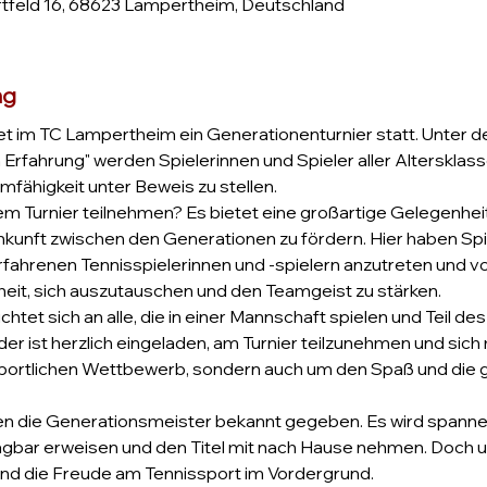
feld 16, 68623 Lampertheim, Deutschland
ng
et im TC Lampertheim ein Generationenturnier statt. Unter d
rfahrung" werden Spielerinnen und Spieler aller Altersklass
mfähigkeit unter Beweis zu stellen.
m Turnier teilnehmen? Es bietet eine großartige Gelegenheit
unft zwischen den Generationen zu fördern. Hier haben Spie
hrenen Tennisspielerinnen und -spielern anzutreten und vone
it, sich auszutauschen und den Teamgeist zu stärken.
htet sich an alle, die in einer Mannschaft spielen und Teil d
der ist herzlich eingeladen, am Turnier teilzunehmen und sich
 sportlichen Wettbewerb, sondern auch um den Spaß und die
 die Generationsmeister bekannt gegeben. Es wird spannen
agbar erweisen und den Titel mit nach Hause nehmen. Doch 
nd die Freude am Tennissport im Vordergrund.