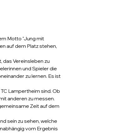
em Motto "Jung mit 
en auf dem Platz stehen, 
, das Vereinsleben zu 
lerinnen und Spieler die 
inander zu lernen. Es ist 
es TC Lampertheim sind. Ob 
 mit anderen zu messen. 
 gemeinsame Zeit auf dem 
d sein zu sehen, welche 
unabhängig vom Ergebnis 