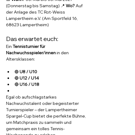
(Donnerstag bis Samstag) 📍 
Wo?
 Auf 
der Anlage des TC Rot-Weiss 
Lampertheim e.V. (Am Sportfeld 16, 
68623 Lampertheim)
Das erwartet euch:
Ein 
Tennisturnier für 
Nachwuchsspieler/innen
 in den 
Altersklassen:
🟢 
U8 / U10
🔵 
U12 / U14
🔴 
U16 / U18
Egal ob aufschlagstarkes 
Nachwuchstalent oder begeisterter 
Turnierspieler – der Lampertheimer 
Spargel-Cup bietet die perfekte Bühne, 
um Matchpraxis zu sammeln und 
gemeinsam ein tolles Tennis-