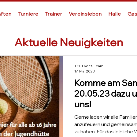
ften
Turniere
Trainer
Vereinsleben
Halle
Gas
Aktuelle Neuigkeiten
TCL Event- Team
17. Mai 2023
Komme am Sam
20.05.23 dazu u
uns!
Gerne laden wir alle Familie
anzufeuern und gemeinsam
zu haben. Für das leibliche W