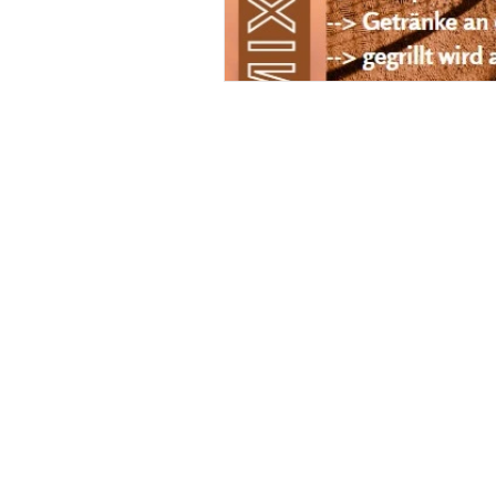
TC Lampertheim
Am Sportfeld 16
68623 Lampertheim
Gaststätte: +49 6206 4332
info@tc-lampertheim.de