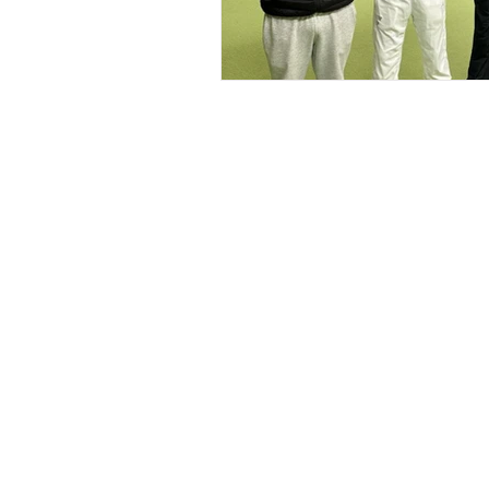
TC Lampertheim
Am Sportfeld 16
68623 Lampertheim
Gaststätte: +49 6206 4332
info@tc-lampertheim.de