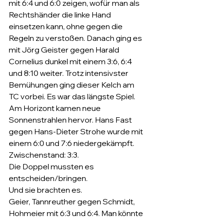
mit 6:4 und 6:0 zeigen, wofür man als 
Rechtshänder die linke Hand 
einsetzen kann, ohne gegen die 
Regeln zu verstoßen. Danach ging es 
mit Jörg Geister gegen Harald 
Cornelius dunkel mit einem 3:6, 6:4 
und 8:10 weiter. Trotz intensivster 
Bemühungen ging dieser Kelch am 
TC vorbei. Es war das längste Spiel. 
Am Horizont kamen neue 
Sonnenstrahlen hervor. Hans Fast 
gegen Hans-Dieter Strohe wurde mit 
einem 6:0 und 7:6 niedergekämpft.
Zwischenstand: 3:3.
Die Doppel mussten es 
entscheiden/bringen.
Und sie brachten es.
Geier, Tannreuther gegen Schmidt, 
Hohmeier mit 6:3 und 6:4. Man könnte 