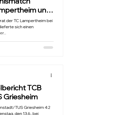
nismatch
ampertheim und
t
rat der TC Lampertheim bei
ieferte sich einen
r...
lbericht TCB
 Griesheim
mstadt/TUS Griesheim 4:2
stag, den 13.6., bei