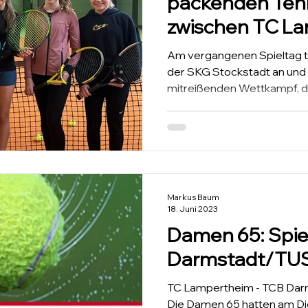
packenden Ten
zwischen TC L
SKG Stockstad
Am vergangenen Spieltag t
der SKG Stockstadt an und l
mitreißenden Wettkampf, de
Markus Baum
18. Juni 2023
Damen 65: Spie
Darmstadt/TUS
TC Lampertheim - TCB Dar
Die Damen 65 hatten am Dien