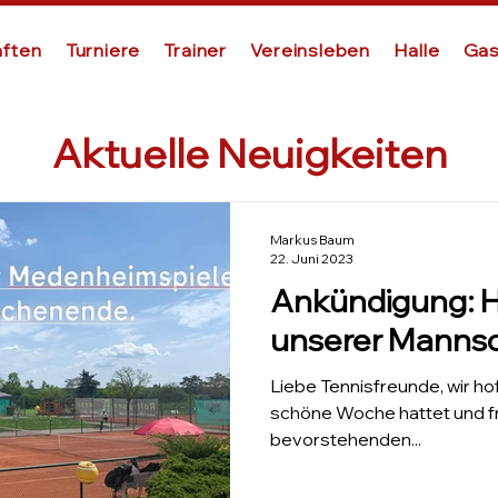
ften
Turniere
Trainer
Vereinsleben
Halle
Gas
Aktuelle Neuigkeiten
Markus Baum
22. Juni 2023
Ankündigung: H
unserer Manns
Liebe Tennisfreunde, wir hoff
schöne Woche hattet und f
bevorstehenden...