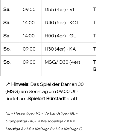
Sa.
09:00
D55 (4er) - VL
TC Lampertheim
Sa.
14:00
D40 (6er) - KOL
TC Lampertheim
Sa.
14:00
H50 (4er) - GL
TC Lampertheim
So.
09:00
H30 (4er) - KA
TC Lampertheim II
So.
09:00
MSG/ D30 (4er)
TC Lampertheim/ 
Bürstadt
📍 
Hinweis:
 Das Spiel der Damen 30 
(MSG) am Sonntag um 09:00 Uhr 
findet am 
Spielort Bürstadt
 statt.
HL = Hessenliga / VL = Verbandsliga / GL = 
Gruppenliga / KOL = Kreisoberliga /  KA = 
Kreisliga A / KB = Kreisliga B / KC = Kreisliga C