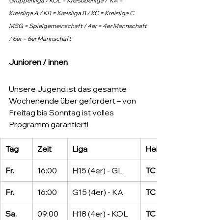
Gruppenliga / KOL = Kreisoberliga /  KA = 
Kreisliga A / KB = Kreisliga B / KC = Kreisliga C
MSG = Spielgemeinschaft / 4er = 4er Mannschaft 
/ 6er = 6er Mannschaft
Junioren / innen
Unsere Jugend ist das gesamte 
Wochenende über gefordert – von 
Freitag bis Sonntag ist volles 
Programm garantiert!
Tag
Zeit
Liga
Heim
Fr.
16:00
H15 (4er) - GL
TC Lampertheim
Fr.
16:00
G15 (4er) - KA
TC Lampertheim
Sa.
09:00
H18 (4er) - KOL
TC Lampertheim