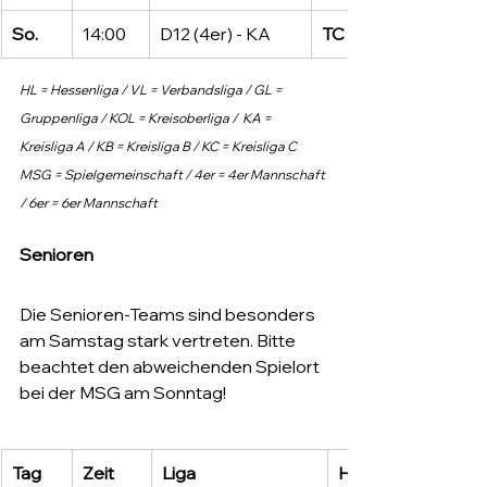
So.
14:00
D12 (4er) - KA
TC Lampertheim
HL = Hessenliga / VL = Verbandsliga / GL = 
Gruppenliga / KOL = Kreisoberliga /  KA = 
Kreisliga A / KB = Kreisliga B / KC = Kreisliga C
MSG = Spielgemeinschaft / 4er = 4er Mannschaft 
/ 6er = 6er Mannschaft
Senioren
Die Senioren-Teams sind besonders 
am Samstag stark vertreten. Bitte 
beachtet den abweichenden Spielort 
bei der MSG am Sonntag!
Tag
Zeit
Liga
Heim