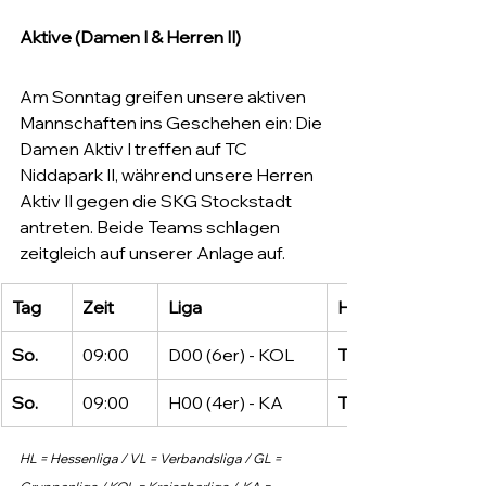
Aktive (Damen I & Herren II)
Am Sonntag greifen unsere aktiven 
Mannschaften ins Geschehen ein: Die 
Damen Aktiv I treffen auf TC 
Niddapark II, während unsere Herren 
Aktiv II gegen die SKG Stockstadt 
antreten. Beide Teams schlagen 
zeitgleich auf unserer Anlage auf.
Tag
Zeit
Liga
Heim
So.
09:00
D00 (6er) - KOL
TC Lampertheim
So.
09:00
H00 (4er) - KA
TC Lampertheim II
HL = Hessenliga / VL = Verbandsliga / GL = 