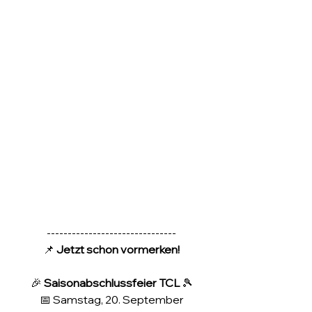
-------------------------------
📌 
Jetzt schon vormerken!
🎉 
Saisonabschlussfeier TCL
 🎾
📅 Samstag, 20. September