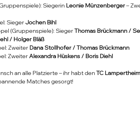
Gruppenspiele): Siegerin 
Leonie Münzenberger
 – Zwe
l: Sieger 
Jochen Bihl
pel (Gruppenspiele): Sieger 
Thomas Brückmann / Seba
iehl / Holger Bläß
l: Zweiter 
Dana Stollhofer / Thomas Brückmann
l: Zweiter 
Alexandra Hüskens / Boris Diehl
sch an alle Platzierte – ihr habt den 
TC Lamperthei
spannende Matches gesorgt! 