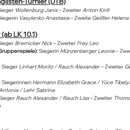
listen-Turnier (DTB)
Sieger 
Wollenburg Janis
 – Zweiter 
Anton Kirill
Siegerin 
Vasylenko Anastasia
 – Zweite 
Geißler Helena
 (ab LK 10,1)
Sieger 
Bremicker Nick
 – Zweiter 
Frey Leo
Gruppenspiele):
 Siegerin 
Münzenberger Leonie
 – Zwe
:
 Sieger 
Linhart Moritz / Rauch Alexander
 – Zweiter 
Ge
:
 Siegerinnen 
Hermann Elizabeth Grace / Yüce Tibely
Antonia / Lehr Sabrina
Sieger 
Rauch Alexander / Rauch Lisa
 – Zweiter 
Thoma 
o