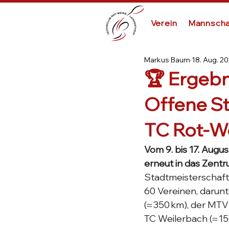
Verein
Mannscha
Markus Baum
18. Aug. 2
🏆 Ergebn
Offene S
TC Rot-W
Vom 9. bis 17. Aug
erneut in das Zentr
Stadtmeisterschaft
60 Vereinen, darunt
(≈ 350 km), der MTV
TC Weilerbach (≈ 15