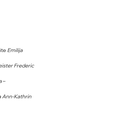
ite 
Emilija 
ister Frederic 
a
 – 
Ann-Kathrin 