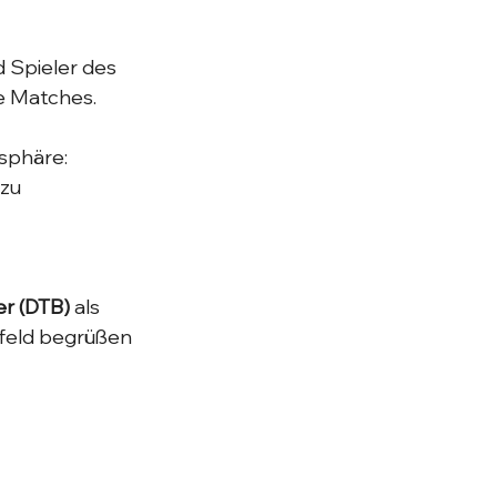
 Spieler des 
e Matches.
sphäre: 
zu 
er (DTB)
 als 
rfeld begrüßen 