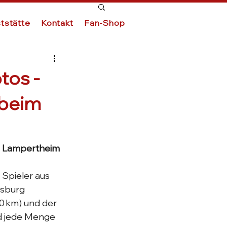
tstätte
Kontakt
Fan-Shop
tos -
 beim
s Lampertheim 
Spieler aus 
nsburg 
0 km) und der 
nd jede Menge 