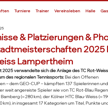
ften
Turniere
Trainer
Vereinsleben
Halle
Gas
025
isse & Platzierungen & Pho
tadtmeisterschaften 2025
eiss Lampertheim
ust 2025 verwandelte sich die Anlage des TC Rot-Weis
um des regionalen Tennissports:
 Bei den Offenen 
en – dem GEO-CUP – kämpften 137 Spielerinnen und 
er weit angereiste Spieler wie von TC Rot-Blau Rege
 Bamberg (≈ 280 km), der Kölner HTC Blau-Weiss (≈ 19
0 km), in insgesamt 17 Kategorien um Titel, Punkte u