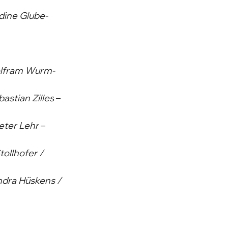
dine Glube-
lfram Wurm-
stian Zilles
 – 
eter Lehr
 – 
ollhofer / 
dra Hüskens / 