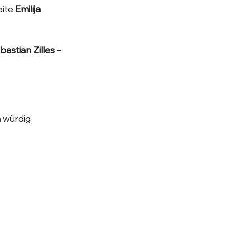
ite 
Emilija 
stian Zilles
 – 
m
 würdig 