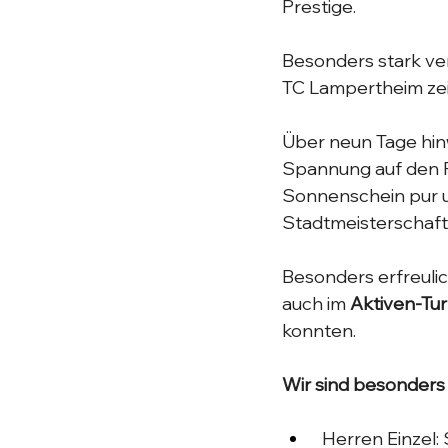
Prestige. 
Besonders stark ver
TC Lampertheim zei
Über neun Tage hin
Spannung auf den Pl
Sonnenschein pur u
Stadtmeisterschafte
Besonders erfreulic
auch im 
Aktiven-Tur
konnten.
Wir sind besonders 
 Herren Einzel: 