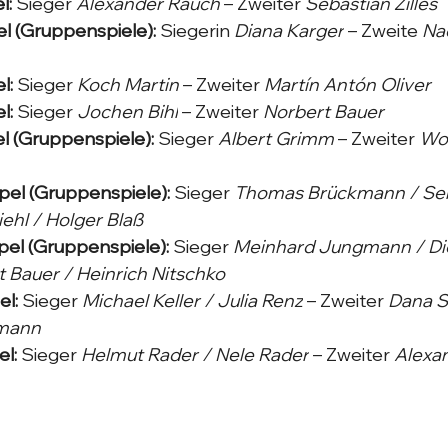
l:
 Sieger 
Alexander Rauch
 – Zweiter 
Sebastian Zilles
l (Gruppenspiele):
 Siegerin 
Diana Karger
 – Zweite 
Na
l:
 Sieger 
Koch Martin
 – Zweiter 
Martín Antón Oliver
l:
 Sieger 
Jochen Bihl
 – Zweiter 
Norbert Bauer
l (Gruppenspiele):
 Sieger 
Albert Grimm
 – Zweiter 
Wo
el (Gruppenspiele):
 Sieger 
Thomas Brückmann / Seba
iehl / Holger Blaß
el (Gruppenspiele):
 Sieger 
Meinhard Jungmann / Di
 Bauer / Heinrich Nitschko
l:
 Sieger 
Michael Keller / Julia Renz
 – Zweiter 
Dana St
mann
l:
 Sieger 
Helmut Rader / Nele Rader
 – Zweiter 
Alexan