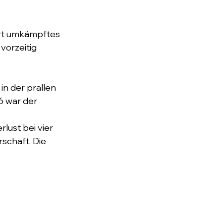
art umkämpftes 
vorzeitig 
 in der prallen 
6 war der 
ust bei vier 
schaft. Die 