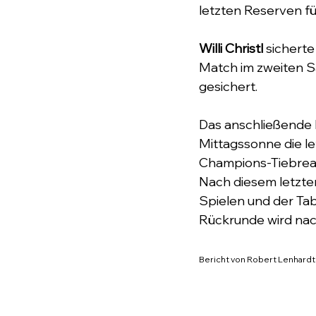
letzten Reserven fü
Willi Christl
 sichert
Match im zweiten Sa
gesichert.
Das anschließende 
Mittagssonne die le
Champions-Tiebreak
Nach diesem letzten
Spielen und der Tab
Rückrunde wird na
Bericht von Robert Lenhardt