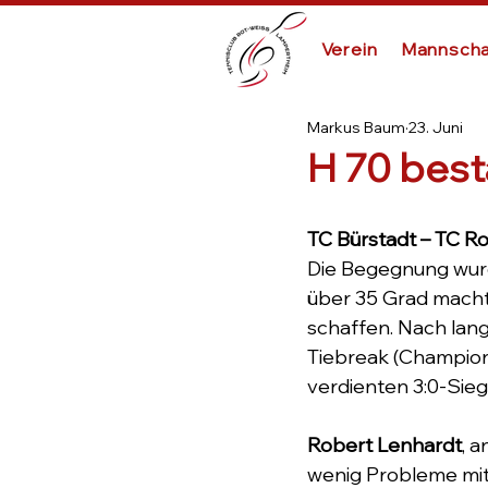
Verein
Mannscha
Markus Baum
23. Juni
H 70 best
TC Bürstadt – TC Ro
Die Begegnung wurde
über 35 Grad macht
schaffen. Nach lan
Tiebreak (Champion
verdienten 3:0-Sieg
Robert Lenhardt
, 
wenig Probleme mit 