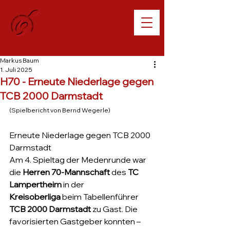
Willkommen beim
TC Lampertheim
Markus Baum
1. Juli 2025
H70 - Erneute Niederlage gegen
TCB 2000 Darmstadt
(Spielbericht von Bernd Wegerle)
Erneute Niederlage gegen TCB 2000 
Darmstadt
Am 4. Spieltag der Medenrunde war 
die 
Herren 70-Mannschaft
 des 
TC 
Lampertheim
 in der 
Kreisoberliga
 beim Tabellenführer 
TCB 2000 Darmstadt
 zu Gast. Die 
favorisierten Gastgeber konnten – 