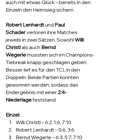
auch mit etwas Glück – bereits in den 
Einzeln den Heimsieg sichern.
Robert Lenhardt
 und 
Paul 
Schader
 verloren ihre Matches 
jeweils in zwei Sätzen. Sowohl 
Willi 
Christl
 als auch 
Bernd 
Wegerle
 mussten sich im Champions-
Tiebreak knapp geschlagen geben.
Besser lief es für den TCL in den 
Doppeln: Beide Partien konnten 
gewonnen werden, sodass das 
Endergebnis mit einer 
2:4-
Niederlage
 feststand.
Einzel:
Willi Christl – 6:2, 1:6, 7:10
Robert Lenhardt – 0:6, 3:6
Bernd Wegerle – 6:3, 5:7, 7:10