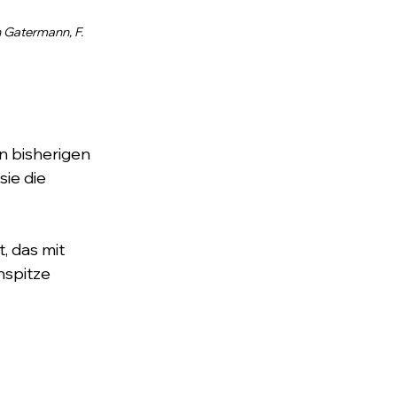
 Gatermann, F. 
n bisherigen 
ie die 
 das mit 
spitze 