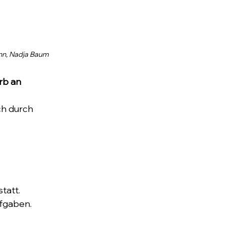
nn, Nadja Baum
rb an
h durch 
tatt. 
ufgaben.