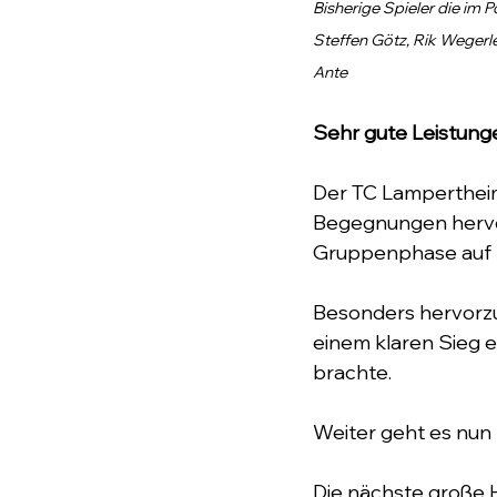
Bisherige Spieler die im
Steffen Götz, Rik Wegerl
Ante
Sehr gute Leistung
Der TC Lampertheim 
Begegnungen hervor
Gruppenphase auf P
Besonders hervorzuh
einem klaren Sieg 
brachte.
Weiter geht es nun 
Die nächste große H