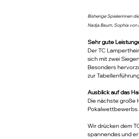
Bisherige Spielerinnen d
Nadja Baum, Sophia von D
Sehr gute Leistung
Der TC Lampertheim 
sich mit zwei Siegen
Besonders hervorzu
zur Tabellenführung
Ausblick auf das Hal
Die nächste große H
Pokalwettbewerbs. 
Wir drücken dem TC
spannendes und erf