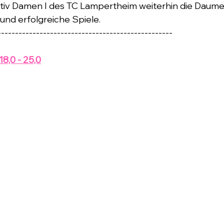
tiv Damen I des TC Lampertheim weiterhin die Daume
und erfolgreiche Spiele.
--------------------------------------------------
18,0 - 25,0