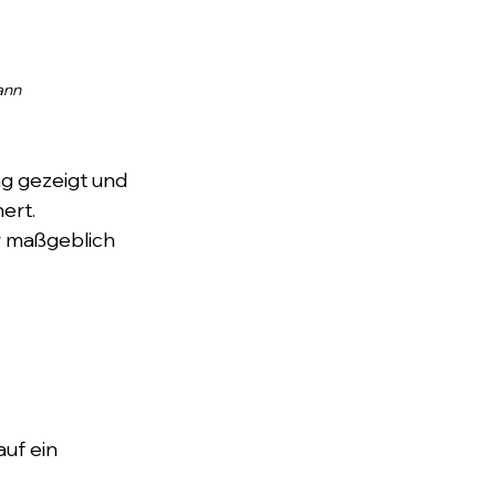
ann
g gezeigt und 
ert. 
r maßgeblich 
uf ein 