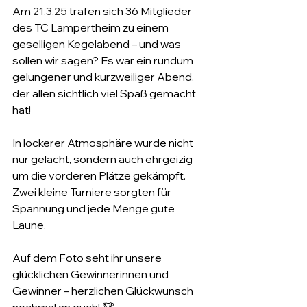
Am 
21.3.25 
trafen sich 36 Mitglieder 
des TC Lampertheim zu einem 
geselligen Kegelabend – und was 
sollen wir sagen? Es war ein rundum 
gelungener und kurzweiliger Abend, 
der allen sichtlich viel Spaß gemacht 
hat!
In lockerer Atmosphäre wurde nicht 
nur gelacht, sondern auch ehrgeizig 
um die vorderen Plätze gekämpft. 
Zwei kleine Turniere sorgten für 
Spannung und jede Menge gute 
Laune.
Auf dem Foto seht ihr unsere 
glücklichen Gewinnerinnen und 
Gewinner – herzlichen Glückwunsch 
nochmal an euch! 🏆