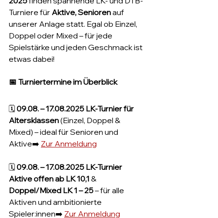
2025
 finden spannende LK- und DTB-
Turniere für 
Aktive, Senioren 
auf 
unserer Anlage statt. Egal ob Einzel, 
Doppel oder Mixed – für jede 
Spielstärke und jeden Geschmack ist 
etwas dabei!
📅 
Turniertermine im Überblick
🗓 
09.08. – 17.08.2025 LK-Turnier für 
Altersklassen
 (Einzel, Doppel & 
Mixed) – ideal für Senioren und 
Aktive➡️ 
Zur Anmeldung
🗓 
09.08. – 17.08.2025 LK-Turnier 
Aktive offen ab LK 10,1
 & 
Doppel/Mixed LK 1 – 25
 – für alle 
Aktiven und ambitionierte 
Spieler:innen➡️ 
Zur Anmeldung