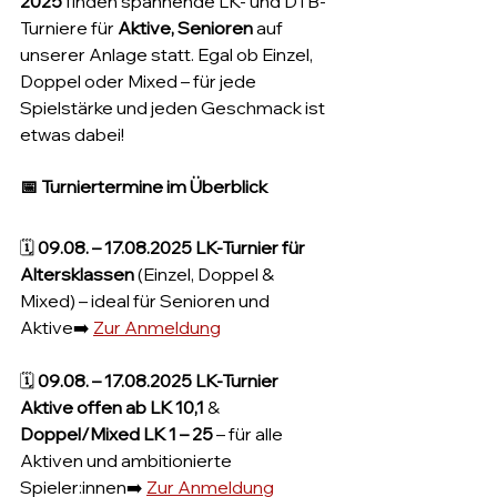
2025
 finden spannende LK- und DTB-
Turniere für 
Aktive, Senioren 
auf 
unserer Anlage statt. Egal ob Einzel, 
Doppel oder Mixed – für jede 
Spielstärke und jeden Geschmack ist 
etwas dabei!
📅 
Turniertermine im Überblick
🗓 
09.08. – 17.08.2025 LK-Turnier für 
Altersklassen
 (Einzel, Doppel & 
Mixed) – ideal für Senioren und 
Aktive➡️ 
Zur Anmeldung
🗓 
09.08. – 17.08.2025 LK-Turnier 
Aktive offen ab LK 10,1
 & 
Doppel/Mixed LK 1 – 25
 – für alle 
Aktiven und ambitionierte 
Spieler:innen➡️ 
Zur Anmeldung