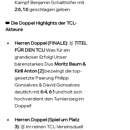
Kampf Benjamin Schalthöfer mit 
2:6, 1:6
 geschlagen geben.
👑 Die Doppel Highlights der TCL-
Akteure
Herren Doppel (FINALE):
 🥇 
TITEL 
FÜR DEN TCL!
 Was für ein 
grandioser Erfolg! Unser 
bärenstarkes Duo 
Moritz Baum & 
Kirill Anton [2]
 bezwingt die top-
gesetzte Paarung Philipp 
Gonsalves & David Gonsalves 
deutlich mit 
6:4, 6:1
 und holt sich 
hochverdient den Turniersieg im 
Doppel!
Herren Doppel (Spiel um Platz 
3):
 🥉 Im reinen TCL-Vereinsduell 