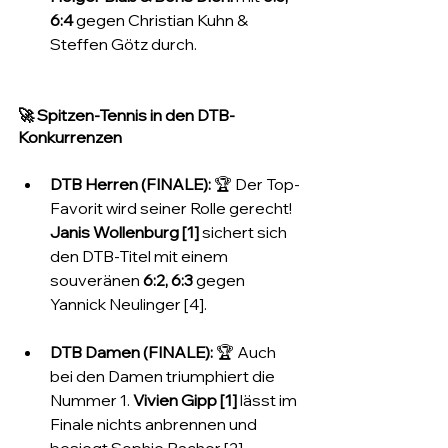
6:4
 gegen Christian Kuhn & 
Steffen Götz durch.
🚀 Spitzen-Tennis in den DTB-
Konkurrenzen
DTB Herren (FINALE):
 🏆 Der Top-
Favorit wird seiner Rolle gerecht! 
Janis Wollenburg [1]
 sichert sich 
den DTB-Titel mit einem 
souveränen 
6:2, 6:3
 gegen 
Yannick Neulinger [4].
DTB Damen (FINALE):
 🏆 Auch 
bei den Damen triumphiert die 
Nummer 1. 
Vivien Gipp [1]
 lässt im 
Finale nichts anbrennen und 