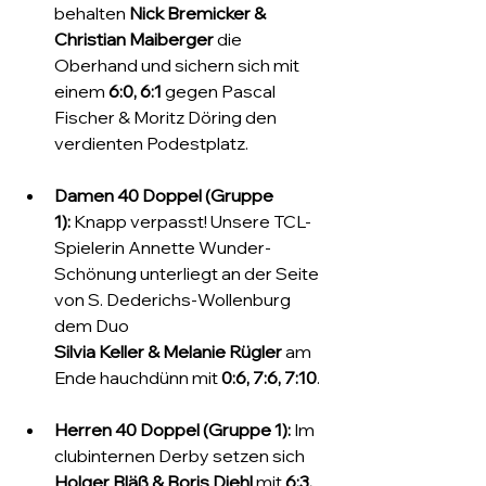
behalten 
Nick Bremicker & 
Christian Maiberger
 die 
Oberhand und sichern sich mit 
einem 
6:0, 6:1
 gegen Pascal 
Fischer & Moritz Döring den 
verdienten Podestplatz.
Damen 40 Doppel (Gruppe 
1):
 Knapp verpasst! Unsere TCL-
Spielerin Annette Wunder-
Schönung unterliegt an der Seite 
von S. Dederichs-Wollenburg 
dem Duo 
Silvia Keller & Melanie Rügler
 am 
Ende hauchdünn mit 
0:6, 7:6, 7:10
.
Herren 40 Doppel (Gruppe 1):
 Im 
clubinternen Derby setzen sich 
Holger Bläß & Boris Diehl
 mit 
6:3, 