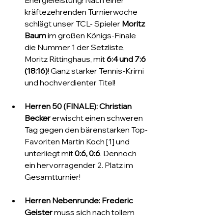
Energieleistung! Nach einer 
kräftezehrenden Turnierwoche 
schlägt unser TCL- Spieler 
Moritz 
Baum
 im großen Königs-Finale 
die Nummer 1 der Setzliste, 
Moritz Rittinghaus, mit 
6:4 und 7:6 
(18:16)
! Ganz starker Tennis-Krimi 
und hochverdienter Titel!
Herren 50 (FINALE):
Christian 
Becker
 erwischt einen schweren 
Tag gegen den bärenstarken Top-
Favoriten Martin Koch [1] und 
unterliegt mit 
0:6, 0:6
. Dennoch 
ein hervorragender 2. Platz im 
Gesamtturnier!
Herren Nebenrunde:
Frederic 
Geister
 muss sich nach tollem 