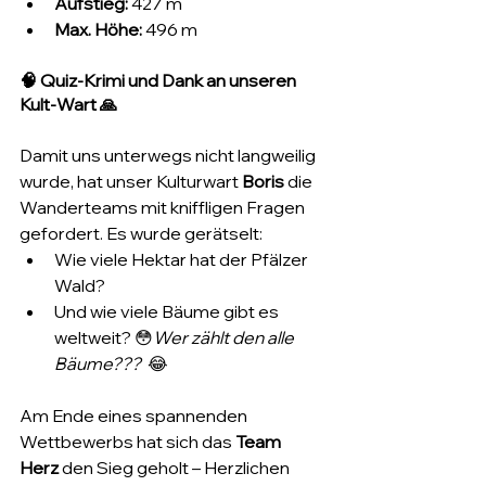
Aufstieg:
 427 m
Max. Höhe:
 496 m
🧠 Quiz-Krimi und Dank an unseren 
Kult-Wart 🙏
Damit uns unterwegs nicht langweilig 
wurde, hat unser Kulturwart 
Boris
 die 
Wanderteams mit kniffligen Fragen 
gefordert. Es wurde gerätselt: 
Wie viele Hektar hat der Pfälzer 
Wald? 
Und wie viele Bäume gibt es 
weltweit? 😳
Wer zählt den alle 
Bäume??? 
 😂 
Am Ende eines spannenden 
Wettbewerbs hat sich das 
Team 
Herz
 den Sieg geholt – Herzlichen 