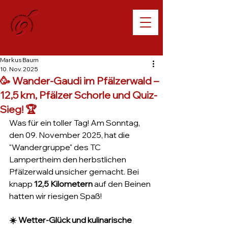
Willkommen beim
TC Lampertheim
Markus Baum
10. Nov. 2025
🥳 Wander-Gaudi im Pfälzerwald –
12,5 km, Pfälzer Schorle und Quiz-
Sieg! 🏆
Was für ein toller Tag! Am Sonntag, 
den 09. November 2025, hat die 
"Wandergruppe" des TC 
Lampertheim den herbstlichen 
Pfälzerwald unsicher gemacht. Bei 
knapp 
12,5 Kilometern
 auf den Beinen 
hatten wir riesigen Spaß!
☀️ Wetter-Glück und kulinarische 