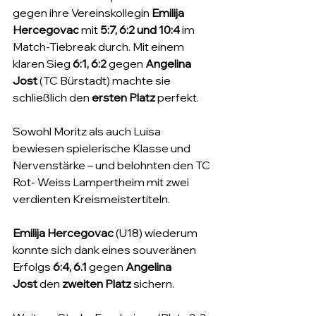
gegen ihre Vereinskollegin 
Emilija 
Hercegovac
 mit 
5:7, 6:2 und 10:4
 im 
Match-Tiebreak durch. Mit einem 
klaren Sieg 
6:1, 6:2
 gegen 
Angelina 
Jost 
(TC Bürstadt) machte sie 
schließlich den 
ersten Platz
 perfekt.
Sowohl Moritz als auch Luisa 
bewiesen spielerische Klasse und 
Nervenstärke – und belohnten den TC 
Rot- Weiss Lampertheim mit zwei 
verdienten Kreismeistertiteln.
Emilija Hercegovac
 (U18) wiederum 
konnte sich dank eines souveränen 
Erfolgs 
6:4, 6.1
 gegen 
Angelina 
Jost
 den 
zweiten Platz
 sichern.