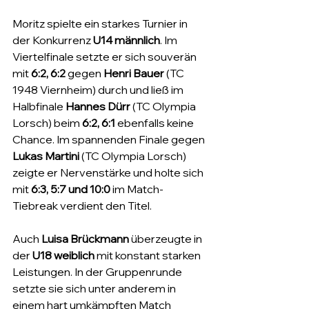
Moritz spielte ein starkes Turnier in 
der Konkurrenz 
U14 männlich
. Im 
Viertelfinale setzte er sich souverän 
mit 
6:2, 6:2
 gegen 
Henri Bauer 
(
TC 
1948 Viernheim)
 durch und ließ im 
Halbfinale 
Hannes Dürr
 (
TC Olympia 
Lorsch) 
beim 
6:2, 6:1
 ebenfalls keine 
Chance. Im spannenden Finale gegen 
Lukas Martini
 (
TC Olympia Lorsch) 
zeigte er Nervenstärke und holte sich 
mit 
6:3, 5:7 und 10:0
 im Match-
Tiebreak verdient den Titel.
Auch 
Luisa Brückmann
 überzeugte in 
der 
U18 weiblich
 mit konstant starken 
Leistungen. In der Gruppenrunde 
setzte sie sich unter anderem in 
einem hart umkämpften Match 