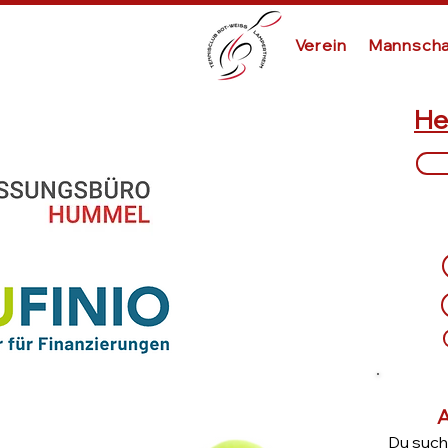
Verein
Mannscha
He
A
Du such