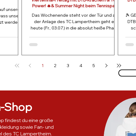
Viertelfinal-Freitag mit DTB-Krachern & TCL-
DTB 
Power! 🔥& Summer Night beim Tennispark
uf unserer
Olé ab 19 Uhr
Das Wochenende steht vor der Tür und auf
🎾 G
 Dass unser
der Anlage des TC Lampertheim geht es
DTB
zt werden
heute (Fr., 03.07.) in die absolut heiße Phase!
sc
tive und dem
Uns erwarten hochklassige Viertelfinals im
 den eigenen
Hauptturnier sowie die nächsten Runden des
tthias, der
top-besetzten DTB-Turniers. Hier sind die
nz herzlich
heutigen TCL-Highlights, die ihr nicht
Don
ive: Die Idee
verpassen dürft: 🕒 Ab 18:30 Uhr: Die Prime-
on euch –
1
2
3
4
5
Time-Knaller! (mit TCL Spielern) Herren Einzel
abso
am für uns
(Viertelfinale ) | 18:30 Uhr: Großes
die 
Ihr habt die
Viertelfinale für Moritz Baum [2]! Unser TCL-
A
Akteur kämpft
Kr
n-Shop
p findest du eine große
kleidung sowie Fan- und
el des TC Lampertheim.