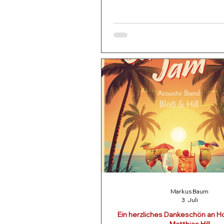
Bitten der Sportfreunde a
Nachbarschaft in die Somm
vorverlegt. Bei angene
Spielbedingungen begann d
Rückrunden-Match pünktlich um 
dem ersten Aufschlag. Willi Chr
sein erfolgreiches Spiel aus d
gegen seinen Gegner leide
wiederholen. Trotz einer ho
Markus Baum
3. Juli
Ein herzliches Dankeschön an Ho