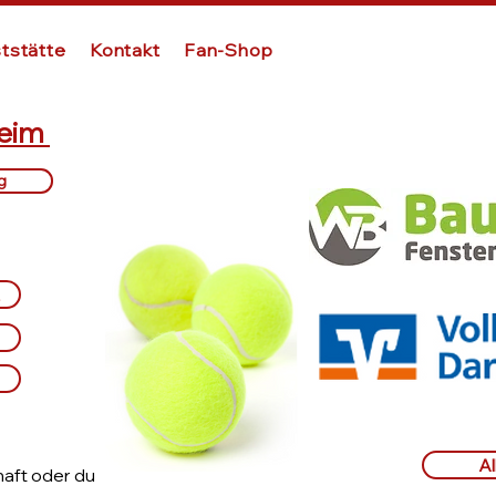
tstätte
Kontakt
Fan-Shop
heim
g
A
aft oder du