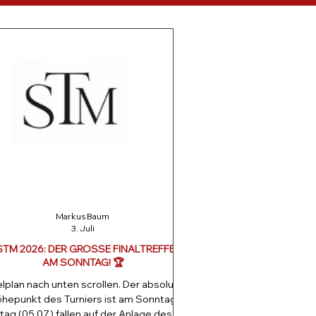
Markus Baum
3. Juli
STM 2026: DER GROSSE FINALTREFFEN
AM SONNTAG! 🏆
lplan nach unten scrollen. Der absolute
hepunkt des Turniers ist am Sonntag
ltag (05.07.) fallen auf der Anlage des TC