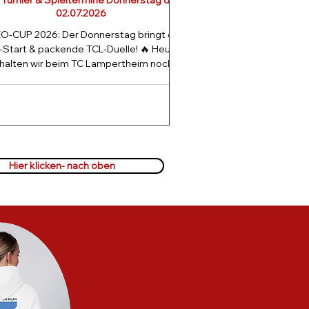
Turnier & Spieltermine Donnerstag den
02.07.2026
EO-CUP 2026: Der Donnerstag bringt den
-Start & packende TCL-Duelle! 🔥 Heute
halten wir beim TC Lampertheim noch
einen Gang höher! Neben den
entscheidenden Runden unseres
Vereinsturniers startet am heutigen
nerstag (02.07.) das hochklassige DTB-
Turnier auf unserer Anlage. Es wartet
lutes Spitzen-Tennis auf euch! Hier sind
heutigen TCL-Highlights im Überblick: 🕒
Hier klicken- nach oben
b 17:00 Uhr: DTB-Auftakt & Halbfinal-
acher! Herren Doppel (Halbfinale – kein
DTB) | Platz 2