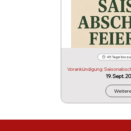
45 Tage bis zu
Vorankündigung: Saisonabschl
19. Sept. 2
Weitere