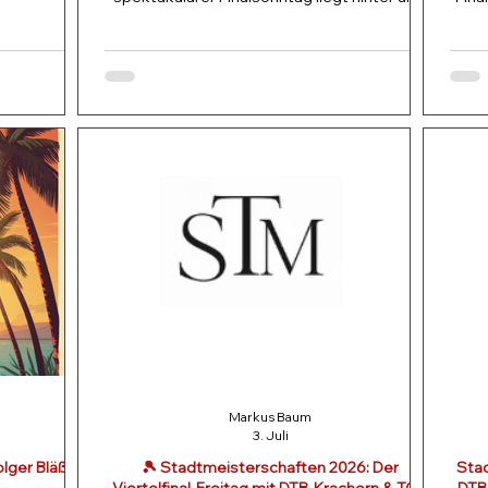
Auf allen Plätzen wurde bis zum letzten
Lamp
us der
Ballwechsel gefightet, und wir durften
jagt
erpause
hochklassiges Tennis, emotionale
hmen
Vereinsduelle und sensationelle Erfolge
hoc
as erste
unserer TCL-Akteure erleben! Hier sind alle
vorbe
9.00 Uhr mit
korrekten Endergebnisse vom großen
di
istl konnte
Finaltag: 👑 Die Einzel Highlights der TCL-
eure
er Vorrunde
Akteure Herren Einzel (FINALE): 🥇
Uhr:
r nicht
TURNIERSIEG FÜR MORITZ BAUM! Was für
ffnungsv
eine sensat
Markus Baum
3. Juli
lger Bläß &
🎾 Stadtmeisterschaften 2026: Der
Stad