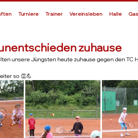
ften
Turniere
Trainer
Vereinsleben
Halle
Gas
 unentschieden zuhause
ielten unsere Jüngsten heute zuhause gegen den TC H
weiter so 👏💪